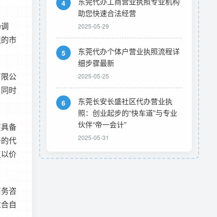
东莞代办工商营业执照专业机构
4
助您快速合法经营
场调
2025-05-29
烈的市
东莞代办个体户营业执照流程详
5
细步骤最新
有限公
2025-05-25
，同时
东莞长安长盛社区代办营业执
6
照：创业起步的“快车道”与专业
伙伴“帝一会计”
该具备
2025-05-31
好的代
仅以价
商务咨
适合自