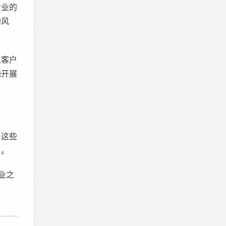
专业的
的风
让客户
地开展
。这些
户。
业之