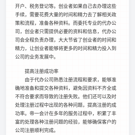
开户、税务登记等。创业者如果自己去办理这些
手续，需要花费大量的时间和精力去了解相关政
策和流程，准备各种资料。而委托专业的代办公
司，创业者只需提供必要的资料和信息，代办公
司会全程负责办理，大大节省了创业者的时间和
精力，让创业者能够将更多的时间和精力投入到
公司的业务发展中。
提高注册成功率
由于代办公司熟悉注册流程和要求，能够准
确地准备和提交各种资料，避免因资料不齐全或
不符合要求而导致的注册失败。他们还可以及时
处理注册过程中出现的各种问题，提高注册的成
功率。帝一会计在多年的服务过程中，积累了丰
富的处理各种注册问题的经验，能够确保客户的
公司注册顺利完成。