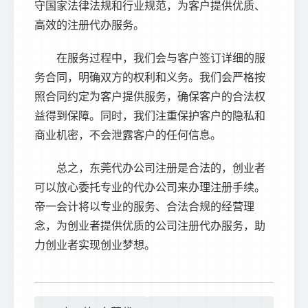
守国家法律法规和行业规范，为客户提供优质、
高效的注册代办服务。
在服务过程中，我们会与客户签订详细的服
务合同，明确双方的权利和义务。我们会严格按
照合同约定为客户提供服务，确保客户的合法权
益得到保障。同时，我们注重保护客户的隐私和
商业机密，不会泄露客户的任何信息。
总之，
东莞代办公司注册
是合法的，创业者
可以放心委托专业的代办公司来办理注册手续。
帝一会计将以专业的服务、合法合规的经营理
念，为创业者提供优质的公司注册代办服务，助
力创业者实现创业梦想。