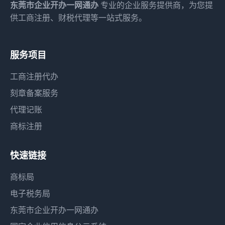
东莞市企业开办一网通办
专业的企业服务提供商，为您提
供工商注册、财税代理等一站式服务。
服务项目
工商注册代办
刻章备案服务
代理记账
商标注册
快速链接
商标局
电子税务局
东莞市企业开办一网通办