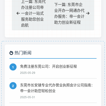
上一篇: 东莞代
下一篇: 东莞市企
办注册公司帝
业开办一网通办代
一会计一站式
办服务：帝一会计
服务助您创业
助力创业新征程
启航
热门新闻
免费注册东莞公司：开启创业新征程
1
2025-05-29
东莞市长安镇专业代办营业执照会计公司指南：
2
帝一会计助您轻松创业
2025-05-31