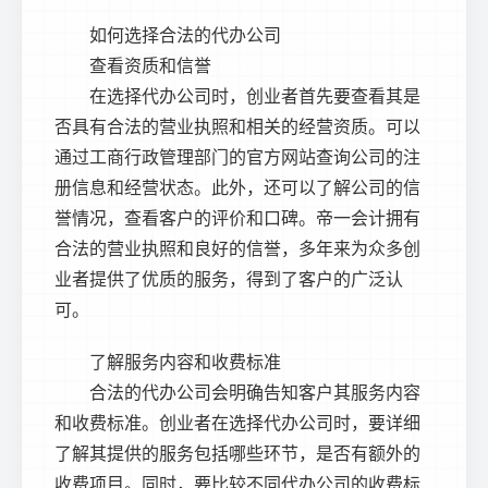
如何选择合法的代办公司
查看资质和信誉
在选择代办公司时，创业者首先要查看其是
否具有合法的营业执照和相关的经营资质。可以
通过工商行政管理部门的官方网站查询公司的注
册信息和经营状态。此外，还可以了解公司的信
誉情况，查看客户的评价和口碑。帝一会计拥有
合法的营业执照和良好的信誉，多年来为众多创
业者提供了优质的服务，得到了客户的广泛认
可。
了解服务内容和收费标准
合法的代办公司会明确告知客户其服务内容
和收费标准。创业者在选择代办公司时，要详细
了解其提供的服务包括哪些环节，是否有额外的
收费项目。同时，要比较不同代办公司的收费标