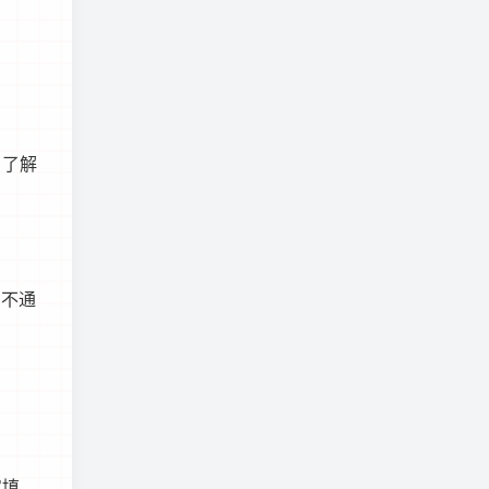
，了解
。
名不通
实填