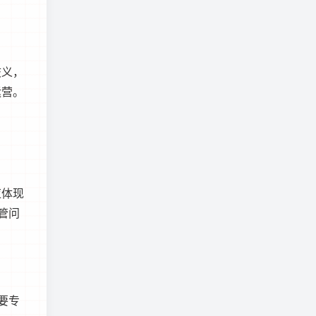
歧义，
运营。
应体现
管问
要专