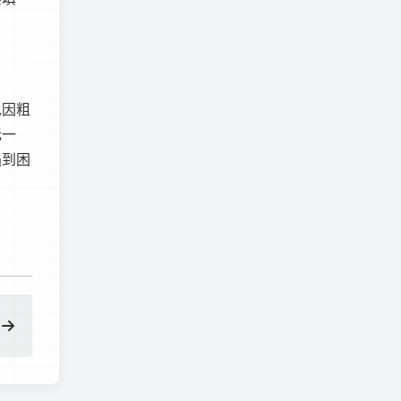
免因粗
无一
遇到困