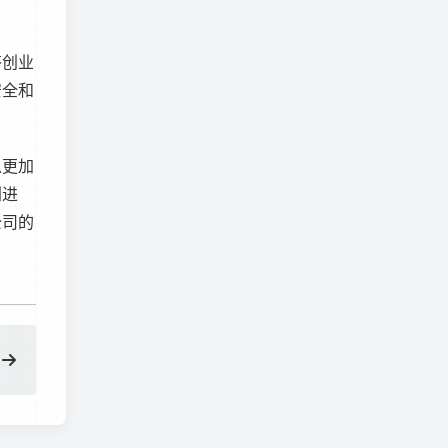
答创业
安全和
以更加
利进
公司的